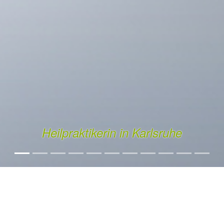
se Sauerstofftherapie/Ox
Das Multitalent der Therapien